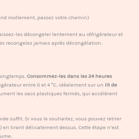
e pend mollement, passez votre chemin)
laissez-les décongeler lentement au réfrigérateur et
es recongelez jamais après décongélation.
 longtemps.
Consommez-les dans les 24 heures
rigérateur entre 0 et 4 °C, idéalement sur un
lit de
ument les sacs plastiques fermés, qui accélèrent
oide suffit. Si vous le souhaitez, vous pouvez retirer
ue) en tirant délicatement dessus. Cette étape n’est
tume.