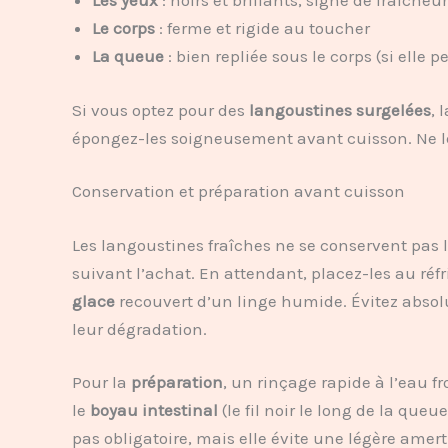
Les yeux
: noirs et brillants, signe de fraîcheur
Le corps
: ferme et rigide au toucher
La queue
: bien repliée sous le corps (si ell
Si vous optez pour des
langoustines surgelées
, 
épongez-les soigneusement avant cuisson. Ne l
Conservation et préparation avant cuisson
Les langoustines fraîches ne se conservent pas
suivant l’achat. En attendant, placez-les au réf
glace
recouvert d’un linge humide. Évitez absol
leur dégradation.
Pour la
préparation
, un rinçage rapide à l’eau fr
le
boyau intestinal
(le fil noir le long de la que
pas obligatoire, mais elle évite une légère amer